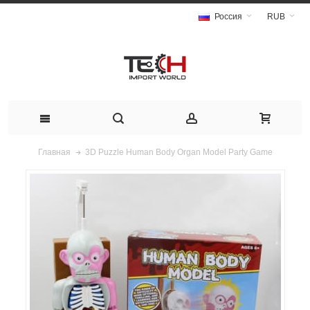
Россия
RUB
3D Puzzle Human Body Organ Model Party Game
Главная