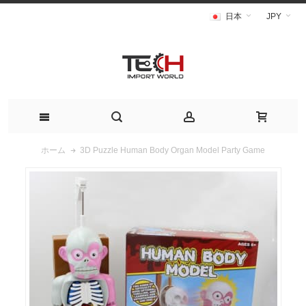
日本
JPY
3D Puzzle Human Body Organ Model Party Game
ホーム